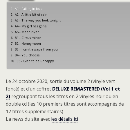
1
A1 - Falling in love
2
A2 - A little bit of rain
3
A3 - The way you look tonight
4
A4 - My girl has gone
5
A5 - Moon river
6
B1 - Cirrus minor
7
B2 - Honeymoon
8
B3 - I can’t escape from you
9
B4 - You choose
10
B5 - Glad to be unhappy
Le 24 octobre 2020, sortie du volume 2 (vinyle vert
foncé) et d’un coffret
DELUXE REMASTERED (Vol 1 et
2)
regroupant tous les titres en 2 vinyles noir ou en
double cd (les 10 premiers titres sont accompagnés de
12 titres supplémentaires)
La news du site avec
les détails ici