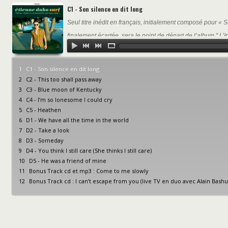
C1 - Son silence en dit long
Seul titre inédit en français, initialement composé pour « 
finalement écartée, sera le point de départ de l’album " L’In
1
C1 - Son silence en dit long
2
C2 - This too shall pass away
3
C3 - Blue moon of Kentucky
4
C4 - I’m so lonesome I could cry
5
C5 - Heathen
6
D1 - We have all the time in the world
7
D2 - Take a look
8
D3 - Someday
9
D4 - You think I still care (She thinks I still care)
10
D5 - He was a friend of mine
11
Bonus Track cd et mp3 : Come to me slowly
12
Bonus Track cd : I can’t escape from you (live TV en duo avec Alain Bashu