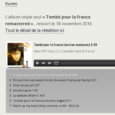
itunes
.
L’album vinyle seul
« Tombé pour la France
remastered »
, ressort le 18 novembre 2016.
Tout le détail de la réédition ici
.
Tombé pour la France (version maximum) 6.30
Maxi 45T Face 1-1, Cassette Face B-3 et cd
1
Tombé pour la France (version maximum) 6.30
2
Et si je m'en vais avant toi (en duo avec Françoise Hardy) 3.21
3
Chez les yé-yé 2.37
4
Arnold Layne 1.39
5
La ballade d'Edie S. 4.01
6
Tombé pour la France (version single) 4.11
7
Patch up my heart (Viby summer in NY - 85) 3.22