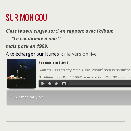
SUR MON COU
C’est le seul single sorti en rapport avec l’album
Le condamné à mort
mais paru en 1999.
A télécharger sur Itunes ici
, la version live.
Sur mon cou (Live)
Sorti en 1999 en cd promo 1 titre, chanté pour la première 
"Kalëidoscope Tour" (1998), paru sur le coffret "Bienvenu
1
Sur mon cou (Live)