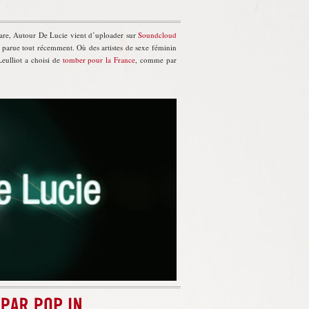
are, Autour De Lucie vient d’uploader sur
Soundcloud
, parue tout récemment. Où des artistes de sexe féminin
Leulliot a choisi de
tomber pour la France
, comme par