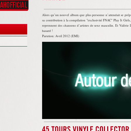
Alors qu’un nouvel album que plus personne n’attendait se prép
sa contribution à la compilation
exclusivité FNAC
Play It Girls
reprennent des chansons d’artistes de sexe masculin. Et Valérie 
hasard !
Parution: Avril 2012 (EMI)