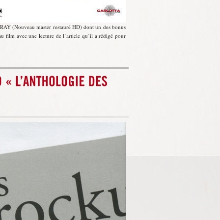
RAY (Nouveau master restauré HD) dont un des bonus
lm avec une lecture de l’article qu’il a rédigé pour