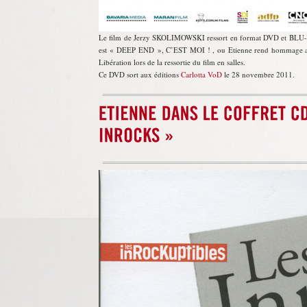
Le film de Jerzy SKOLIMOWSKI ressort en format DVD et BLU-
est « DEEP END », C’EST MOI ! , ou Etienne rend hommage au fi
Libération lors de la ressortie du film en salles.
Ce DVD sort aux éditions
Carlotta VoD
le 28 novembre 2011.