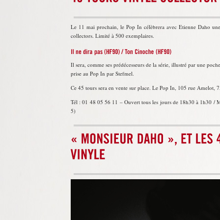
Le 11 mai prochain, le Pop In célèbrera avec Etienne Daho une 
collectors. Limité à 500 exemplaires.
Il sera, comme ses prédécesseurs de la série, illustré par une poch
prise au Pop In par Stefmel.
Ce 45 tours sera en vente sur place. Le Pop In, 105 rue Amelot, 
Tél : 01 48 05 56 11 – Ouvert tous les jours de 18h30 à 1h30 / M
5)