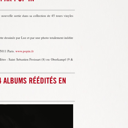
nouvelle sortie dans sa collection de 45 tours vinyles
ette dessinée par Luz et par une photo totalement inédite
75011 Paris.
www.popin.fr
étro : Saint Sebastien Froissart (8) ou Oberkampf (9 &