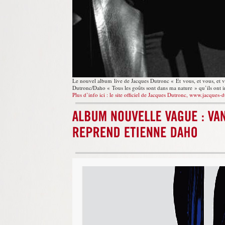
Le nouvel album live de Jacques Dutronc « Et vous, et vous, et
Dutronc/Daho « Tous les goûts sont dans ma nature » qu’ils ont int
Plus d’info ici : le site officiel de Jacques Dutronc, www.jacques-d