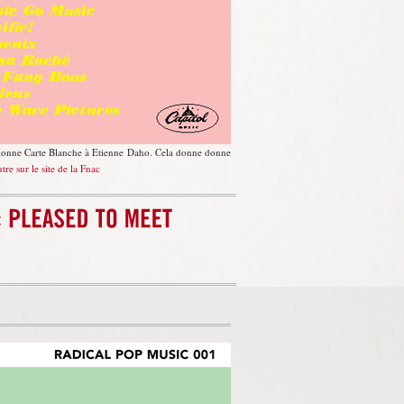
C donne Carte Blanche à Etienne Daho. Cela donne donne
tre sur le site de la Fnac