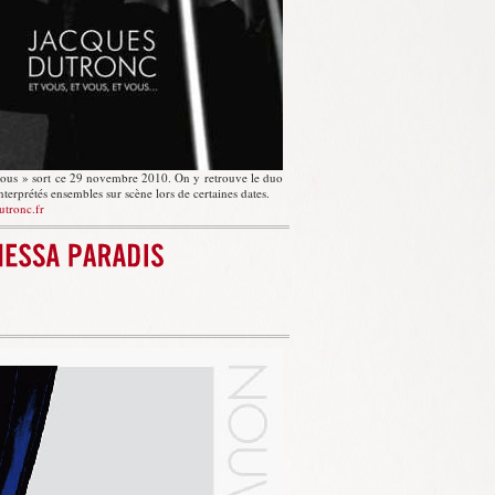
 vous » sort ce 29 novembre 2010. On y retrouve le duo
erprétés ensembles sur scène lors de certaines dates.
utronc.fr