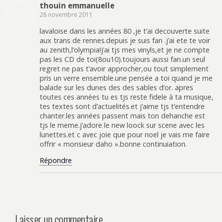
thouin emmanuelle
28 novembre 2011
lavaloise dans les années 80 ,je t’ai decouverte suite
aux trans de rennes.depuis je suis fan .j’ai ete te voir
au zenith,l’olympia!j’ai tjs mes vinyls,et je ne compte
pas les CD de toi(8ou10).toujours aussi fan.un seul
regret ne pas t’avoir approcher,ou tout simplement
pris un verre ensemble.une pensée a toi quand je me
balade sur les dunes des des sables d’or. apres
toutes ces années tu es tjs reste fidele à ta musique,
tes textes sont d’actuelités.et j’aime tjs t’entendre
chanter.les années passent mais ton dehanche est
tjs le meme.j’adore le new loock sur scene avec les
lunettes.et c avec joie que pour noel je vais me faire
offrir « monsieur daho ».bonne continuiation.
Répondre
Laisser un commentaire