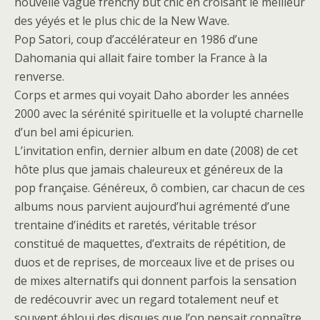
nouvelle vague frenchy but chic en croisant le meilleur
des yéyés et le plus chic de la New Wave.
Pop Satori, coup d’accélérateur en 1986 d’une
Dahomania qui allait faire tomber la France à la
renverse.
Corps et armes qui voyait Daho aborder les années
2000 avec la sérénité spirituelle et la volupté charnelle
d’un bel ami épicurien.
L’invitation enfin, dernier album en date (2008) de cet
hôte plus que jamais chaleureux et généreux de la
pop française. Généreux, ô combien, car chacun de ces
albums nous parvient aujourd’hui agrémenté d’une
trentaine d’inédits et raretés, véritable trésor
constitué de maquettes, d’extraits de répétition, de
duos et de reprises, de morceaux live et de prises ou
de mixes alternatifs qui donnent parfois la sensation
de redécouvrir avec un regard totalement neuf et
souvent ébloui des disques que l’on pensait connaître