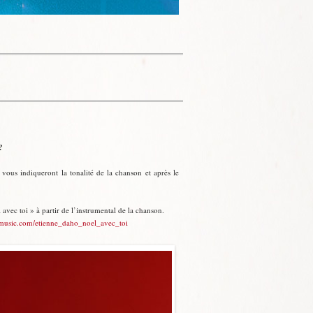
?
 vous indiqueront la tonalité de la chanson et après le
l avec toi » à partir de l’instrumental de la chanson.
.umusic.com/etienne_daho_noel_avec_toi