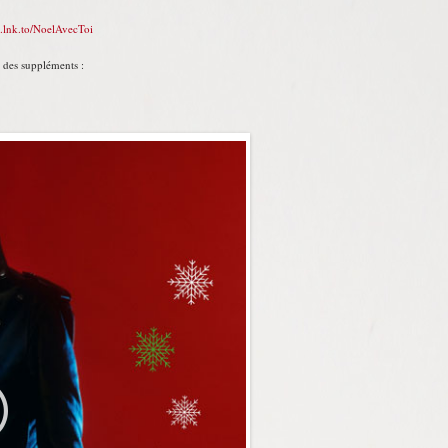
o.lnk.to/NoelAvecToi
 des suppléments :