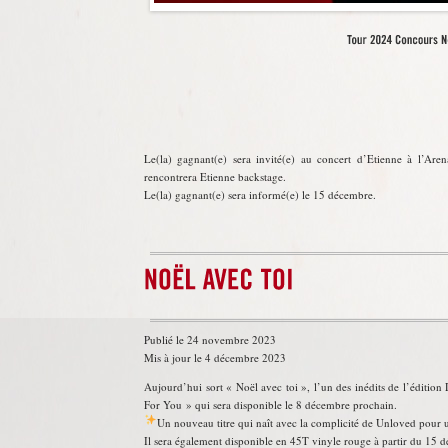
Le(la) gagnant(e) sera invité(e) au concert d’Etienne à l’Are
rencontrera Etienne backstage.
Le(la) gagnant(e) sera informé(e) le 15 décembre.
Publié le 24 novembre 2023
Mis à jour le 4 décembre 2023
Aujourd’hui sort « Noël avec toi », l’un des inédits de l’édition 
For You » qui sera disponible le 8 décembre prochain.
Un nouveau titre qui naît avec la complicité de Unloved pour u
Il sera également disponible en 45T vinyle rouge à partir du 15 