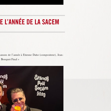
chanson de l’année à Etienne Daho (compositeur), Jean-
« Bouquet Final »