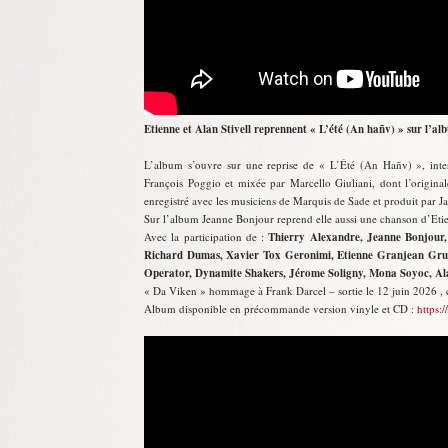
Etienne et Alan Stivell reprennent « L’été (An hañv) » sur l’al
L’album s’ouvre sur une reprise de « L’Été (An Hañv) », inter
François Poggio et mixée par Marcello Giuliani, dont l’origi
enregistré avec les musiciens de Marquis de Sade et produit par 
Sur l’album Jeanne Bonjour reprend elle aussi une chanson d’Etien
Avec la participation de :
Thierry Alexandre, Jeanne Bonjour,
Richard Dumas, Xavier Tox Geronimi, Etienne Granjean Grupp
Operator, Dynamite Shakers, Jérome Soligny, Mona Soyoc, Al
« Da Viken » hommage à Frank Darcel – sortie le 12 juin 2026 ,
Album disponible en précommande version vinyle et CD :
https: