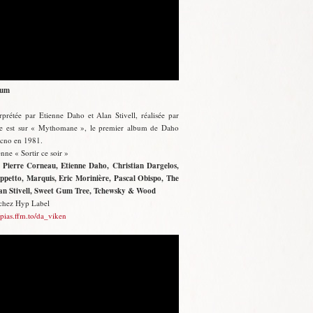
bum
prétée par Etienne Daho et Alan Stivell, réalisée par
nale est sur « Mythomane », le premier album de Daho
Jacno en 1981.
ne « Sortir ce soir »
 Pierre Corneau, Etienne Daho, Christian Dargelos,
etto, Marquis, Eric Morinière, Pascal Obispo, The
an Stivell, Sweet Gum Tree, Tchewsky & Wood
 chez Hyp Label
//pias.ffm.to/da_viken