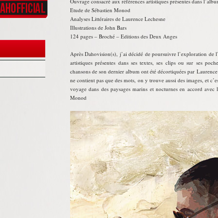
Ouvrage consacré aux références artistiques présentes dans l’album 
Etude de Sébastien Monod
Analyses Littéraires de Laurence Lechesne
Illustrations de John Bars
124 pages – Broché – Editions des Deux Anges
Après Dahovision(s), j’ai décidé de poursuivre l’exploration de 
artistiques présentes dans ses textes, ses clips ou sur ses poch
chansons de son dernier album ont été décortiquées par Laurence 
ne contient pas que des mots, on y trouve aussi des images, et c’e
voyage dans des paysages marins et nocturnes en accord avec la 
Monod