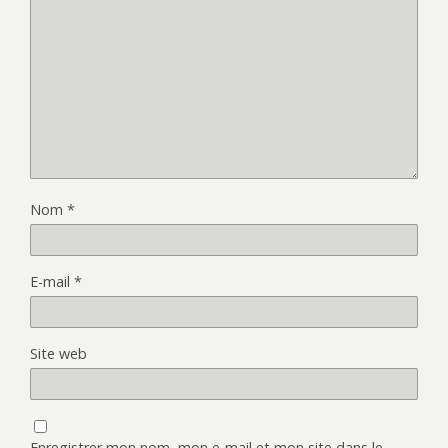
Nom
*
E-mail
*
Site web
Enregistrer mon nom, mon e-mail et mon site dans le