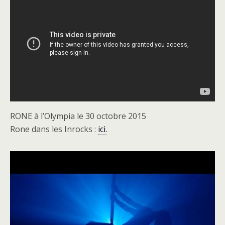
RONE à l’Olympia le 30 octobre 2015
Rone dans les Inrocks :
ici.