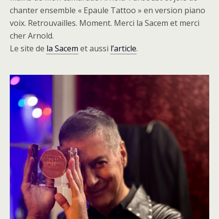
chanter ensemble « Epaule Tattoo » en version piano
voix. Retrouvailles. Moment. Merci la Sacem et merci
cher Arnold.
Le site de
la Sacem
et aussi
l’article
.