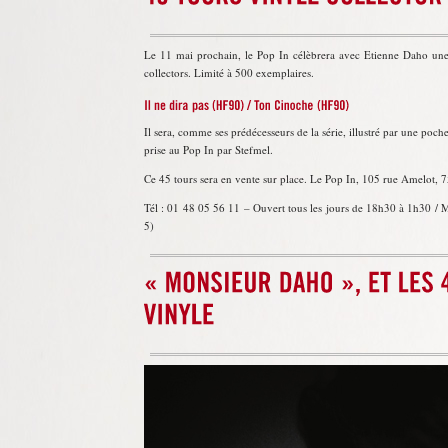
Le 11 mai prochain, le Pop In célèbrera avec Etienne Daho une 
collectors. Limité à 500 exemplaires.
Il sera, comme ses prédécesseurs de la série, illustré par une poch
prise au Pop In par Stefmel.
Ce 45 tours sera en vente sur place. Le Pop In, 105 rue Amelot, 
Tél : 01 48 05 56 11 – Ouvert tous les jours de 18h30 à 1h30 / M
5)