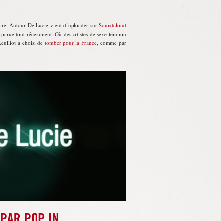
are, Autour De Lucie vient d’uploader sur
Soundcloud
, parue tout récemment. Où des artistes de sexe féminin
Leulliot a choisi de
tomber pour la France
, comme par