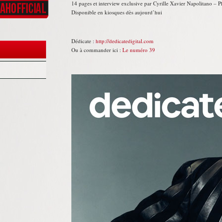
14 pages et interview exclusive par Cyrille Xavier Napolitano –
Disponible en kiosques dès aujourd’hui
Dédicate :
http://dedicatedigital.com
Ou à commander ici :
Le numéro 39