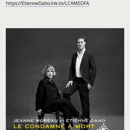
https://EtienneDaho.lnk.to/LCAMEDFA