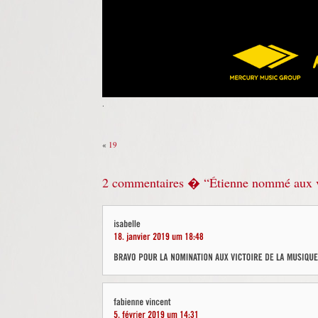
.
«
19
2 commentaires � “Étienne nommé aux vi