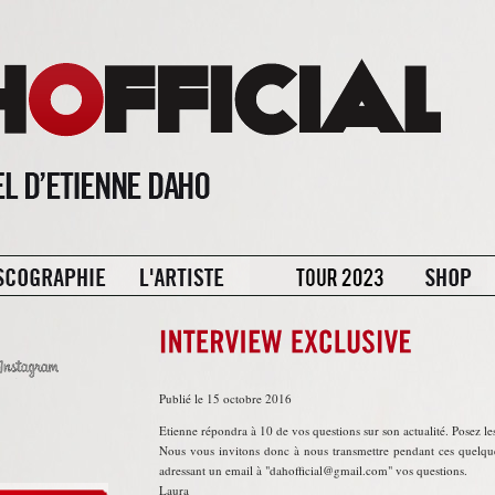
Publié le 15 octobre 2016
Etienne répondra à 10 de vos questions sur son actualité. Posez le
Nous vous invitons donc à nous transmettre pendant ces quelqu
adressant un email à
dahofficial@gmail.com
vos questions.
Laura