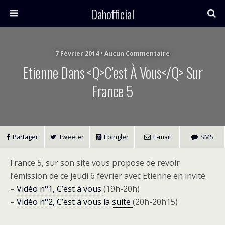
Dahofficial
7 Février 2014 • Aucun Commentaire
Etienne Dans <q>C’est À Vous</q> Sur
France 5
Partager
Tweeter
Épingler
E-mail
SMS
France 5, sur son site vous propose de revoir
l’émission de ce jeudi 6 février avec Etienne en invité.
–
Vidéo n°1, C’est à vous
(19h-20h)
–
Vidéo n°2, C’est à vous la suite
(20h-20h15)