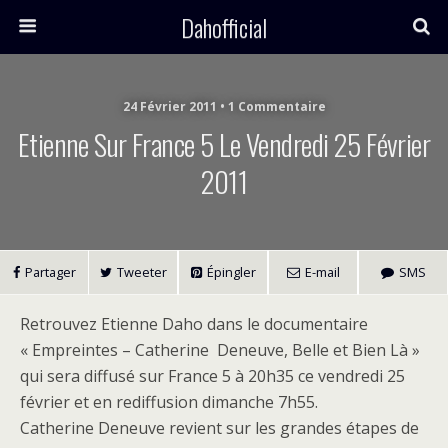
Dahofficial
24 Février 2011 • 1 Commentaire
Etienne Sur France 5 Le Vendredi 25 Février
2011
Partager
Tweeter
Épingler
E-mail
SMS
Retrouvez Etienne Daho dans le documentaire
« Empreintes – Catherine Deneuve, Belle et Bien Là »
qui sera diffusé sur France 5 à 20h35 ce vendredi 25
février et en rediffusion dimanche 7h55.
Catherine Deneuve revient sur les grandes étapes de