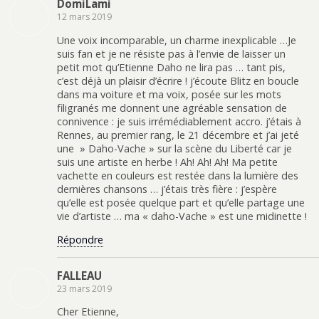
DomiLami
12 mars 2019
Une voix incomparable, un charme inexplicable …Je
suis fan et je ne résiste pas à l’envie de laisser un
petit mot qu’Etienne Daho ne lira pas … tant pis,
c’est déjà un plaisir d’écrire ! j’écoute Blitz en boucle
dans ma voiture et ma voix, posée sur les mots
filigranés me donnent une agréable sensation de
connivence : je suis irrémédiablement accro. j’étais à
Rennes, au premier rang, le 21 décembre et j’ai jeté
une » Daho-Vache » sur la scène du Liberté car je
suis une artiste en herbe ! Ah! Ah! Ah! Ma petite
vachette en couleurs est restée dans la lumière des
dernières chansons … j’étais très fière : j’espère
qu’elle est posée quelque part et qu’elle partage une
vie d’artiste … ma « daho-Vache » est une midinette !
Répondre
FALLEAU
23 mars 2019
Cher Etienne,