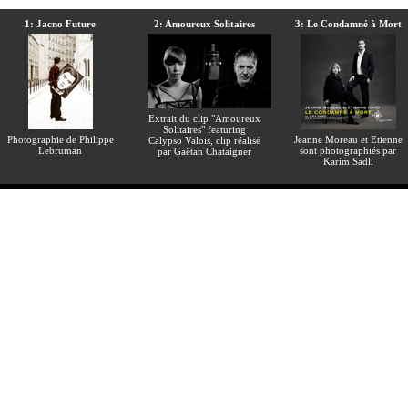
1: Jacno Future
2: Amoureux Solitaires
3: Le Condamné à Mort
Extrait du clip "Amoureux
Solitaires" featuring
Photographie de Philippe
Jeanne Moreau et Etienne
Calypso Valois, clip réalisé
Lebruman
sont photographiés par
par Gaëtan Chataigner
Karim Sadli