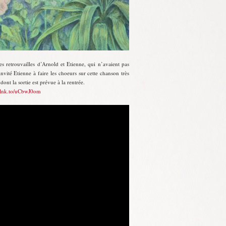
 retrouvailles d’Arnold et Etienne, qui n’avaient pas
nvité Etienne à faire les choeurs sur cette chanson très
ont la sortie est prévue à la rentrée.
.lnk.to/uCbwJ0om