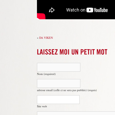
«
DA VIKEN
Nom (required)
adresse email (celle ci ne sera pas publiée) (requis)
Site web