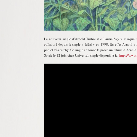
Le nouveau single d’Arnold Turboust « Laurie Sky » marque les
collaboré depuis le single « Idéal » en 1998. En effet Arnold a i
pop et très catchy. Ce single annonce le prochain album d’Arnold d
Sortie le 12 juin chez Universal, single disponible ici
https://www